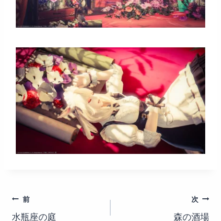
投
前
次
水瓶座の庭
森の酒場