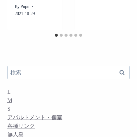
By
Pupu
2021-10-29
検
索:
L
M
S
アパルトメント・個室
各種リンク
無人島