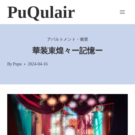
内
PuQulair
容
を
ス
キ
アパルトメント・個室
ッ
華装束煌々ー記憶ー
プ
By
Pupu
2024-04-16