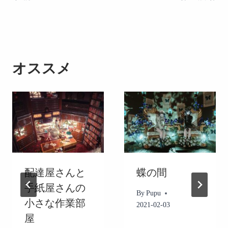
稿
ナ
ビ
ゲ
オススメ
ー
シ
ョ
ン
配達屋さんと
蝶の間
手紙屋さんの
By
Pupu
小さな作業部
2021-02-03
屋