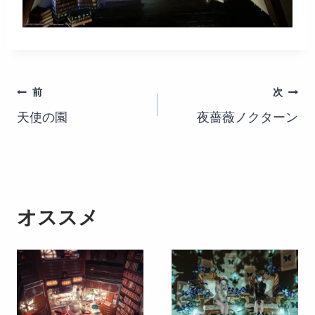
投
前
次
天使の園
夜薔薇ノクターン
稿
ナ
ビ
ゲ
オススメ
ー
シ
ョ