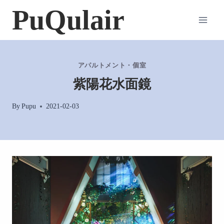
内
PuQulair
容
を
ス
キ
アパルトメント・個室
ッ
紫陽花水面鏡
プ
By
Pupu
2021-02-03