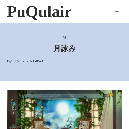
内
PuQulair
容
を
ス
キ
M
ッ
月詠み
プ
By
Pupu
2021-05-13