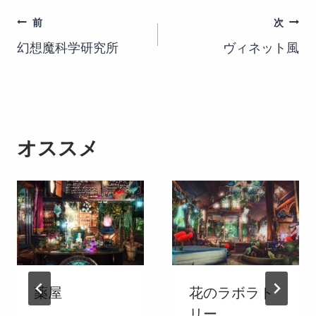
投
前
次
幻想魔科学研究所
ヴィネット風
稿
ナ
ビ
ゲ
オススメ
ー
シ
ョ
ン
薬屋
花のラボラト
リー